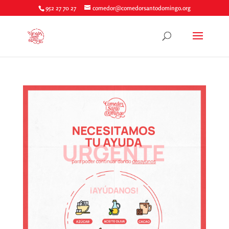
952 27 70 27
comedor@comedorsantodomingo.org