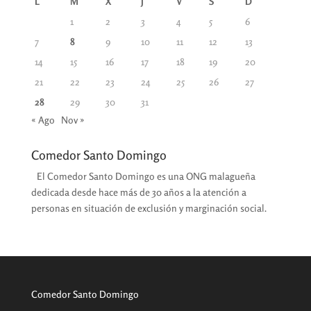
L
M
X
J
V
S
D
1
2
3
4
5
6
7
8
9
10
11
12
13
14
15
16
17
18
19
20
21
22
23
24
25
26
27
28
29
30
31
« Ago
Nov »
Comedor Santo Domingo
El Comedor Santo Domingo es una ONG malagueña
dedicada desde hace más de 30 años a la atención a
personas en situación de exclusión y marginación social.
Comedor Santo Domingo