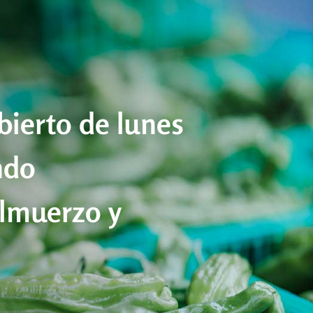
ierto de lunes
ndo
almuerzo y