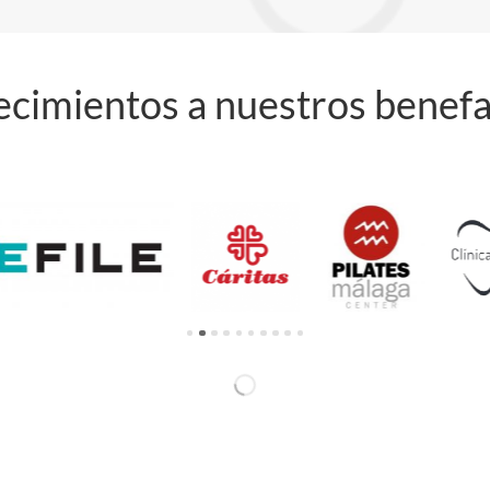
cimientos a nuestros benef
árit
Pilate
Clínic
Archicofradía de
as
s
a
Pasión
Mála
Camp
ga
os
Cent
er
CARGANDO...