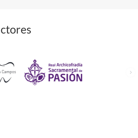
actores
Capel
Estu
Neotel
lanía
iant
Angli
s
cana
de St.
Geor
ge