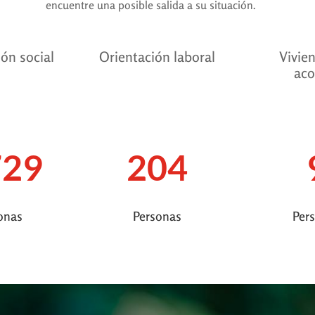
encuentre una posible salida a su situación.
ión social
Orientación laboral
Vivie
aco
729
204
onas
Personas
Per