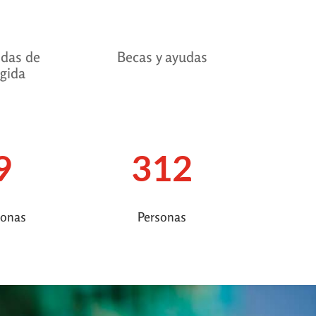
ndas de
Becas y ayudas
gida
9
312
sonas
Personas