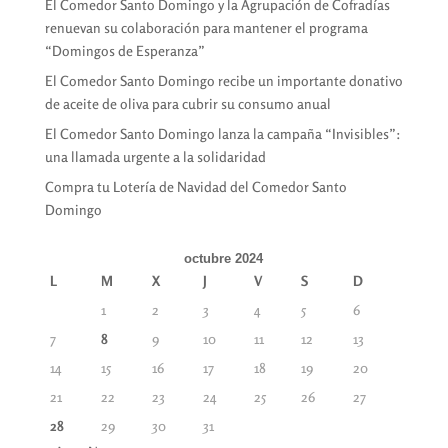
El Comedor Santo Domingo y la Agrupación de Cofradías
renuevan su colaboración para mantener el programa
“Domingos de Esperanza”
El Comedor Santo Domingo recibe un importante donativo
de aceite de oliva para cubrir su consumo anual
El Comedor Santo Domingo lanza la campaña “Invisibles”:
una llamada urgente a la solidaridad
Compra tu Lotería de Navidad del Comedor Santo
Domingo
octubre 2024
L
M
X
J
V
S
D
1
2
3
4
5
6
7
8
9
10
11
12
13
14
15
16
17
18
19
20
21
22
23
24
25
26
27
28
29
30
31