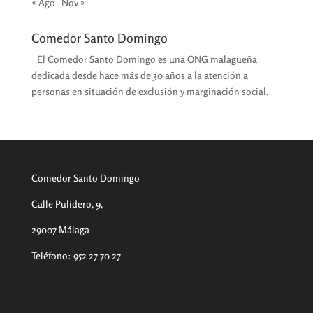
« Ago
Nov »
Comedor Santo Domingo
El Comedor Santo Domingo es una ONG malagueña
dedicada desde hace más de 30 años a la atención a
personas en situación de exclusión y marginación social.
Comedor Santo Domingo
Calle Pulidero, 9,
29007 Málaga
Teléfono
:
952 27 70 27