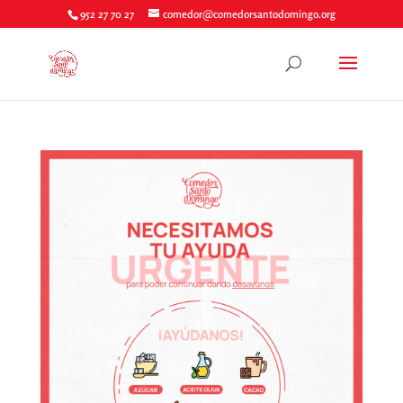
952 27 70 27
comedor@comedorsantodomingo.org