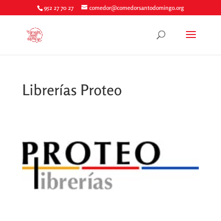
952 27 70 27
comedor@comedorsantodomingo.org
Librerías Proteo