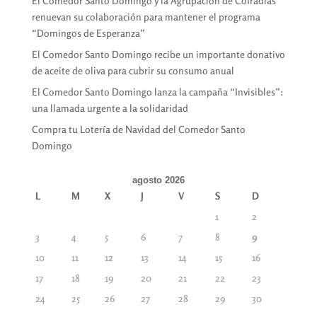
El Comedor Santo Domingo y la Agrupación de Cofradías
renuevan su colaboración para mantener el programa
“Domingos de Esperanza”
El Comedor Santo Domingo recibe un importante donativo
de aceite de oliva para cubrir su consumo anual
El Comedor Santo Domingo lanza la campaña “Invisibles”:
una llamada urgente a la solidaridad
Compra tu Lotería de Navidad del Comedor Santo
Domingo
agosto 2026
L
M
X
J
V
S
D
1
2
3
4
5
6
7
8
9
10
11
12
13
14
15
16
17
18
19
20
21
22
23
24
25
26
27
28
29
30