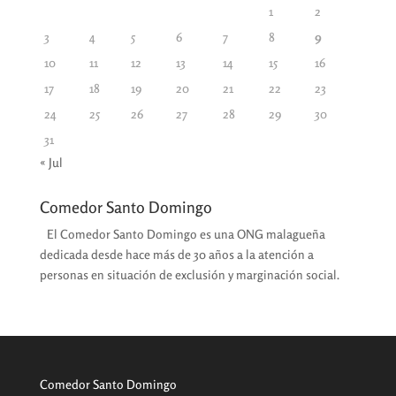
1
2
3
4
5
6
7
8
9
10
11
12
13
14
15
16
17
18
19
20
21
22
23
24
25
26
27
28
29
30
31
« Jul
Comedor Santo Domingo
El Comedor Santo Domingo es una ONG malagueña
dedicada desde hace más de 30 años a la atención a
personas en situación de exclusión y marginación social.
Comedor Santo Domingo